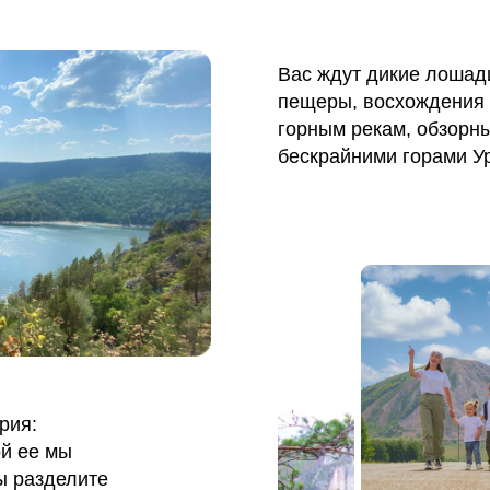
Вас ждут дикие лошади
пещеры, восхождения 
горным рекам, обзорны
бескрайними горами У
рия:
ой ее мы
ы разделите