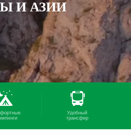
Ы И АЗИИ
фортные
Удобный
эмпинги
трансфер