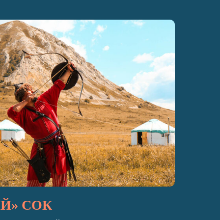
Й» СОК