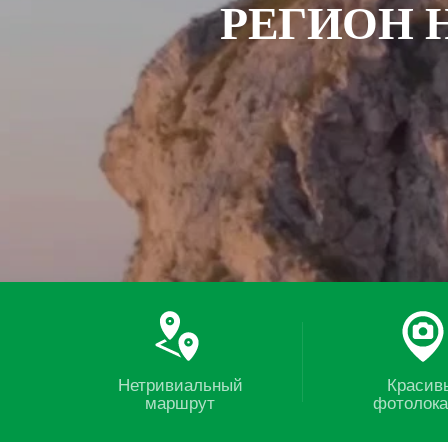
РЕГИОН 
Нетривиальный
Красив
маршрут
фотолок